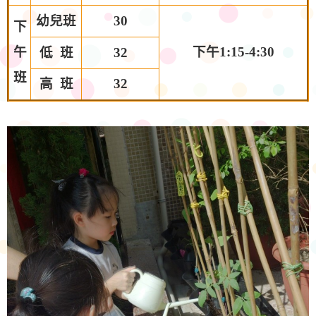
幼兒班
30
下
午
下午1:15-4:30
低 班
32
班
高 班
32