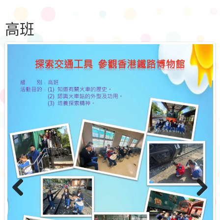
高班
Previo
Next
us